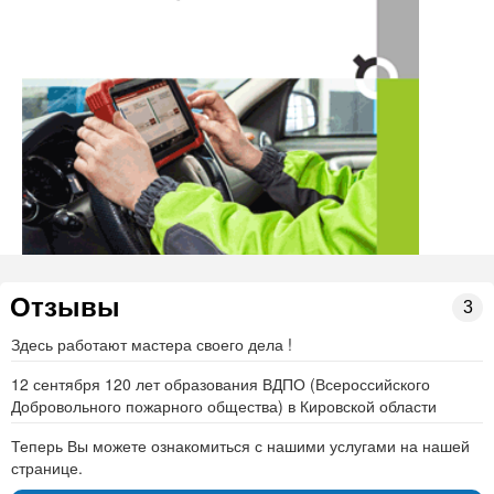
неисправностях АПС и СОУЭ( программно
аппаратный комплекс "Стрелец - Мониторинг",
одобренный МЧС России) в пожарную часть.
Выполнение любых видов проектных работ
Проведение замеров сопротивления изоляции
электрооборудования, осветительной сети.
Расчет категории помещений по взрывоопасной и
пожарной опасности и класса зон по ПУЭ.
Расчет пожарных рисков (по лицензионной
программе).
Разработка деклараций пожарной безопасност.
Отзывы
3
Изготовление планов эвакуации по ГОСТу
Здесь работают мастера своего дела !
(поэтажные, локальные).
Установка систем эвакуации при пожаре
12 сентября 120 лет образования ВДПО (Всероссийского
(самоспасатели Барс, Венто, пожарные
Добровольного пожарного общества) в Кировской области
лестницы).
Теперь Вы можете ознакомиться с нашими услугами на нашей
Техническое обслуживание пожарных кранов,
странице.
комплектование интегрированных пожарных