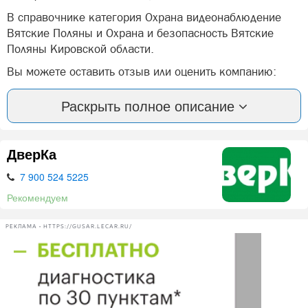
В справочнике категория Охрана видеонаблюдение
Вятские Поляны и Охрана и безопасность Вятские
Поляны Кировской области.
Вы можете оставить отзыв или оценить компанию:
ВДПО Вятские Поляны Вятские Поляны.
Раскрыть полное описание
А так же, задать вопрос представителями фирмы:
ВДПО Вятские Поляны в Вятских Полян.
ДверКа
Наши услуги:
7 900 524 5225
Обучение пожарно-техническому минимуму,
проведение противопожарных инструктажей.
Рекомендуем
Обучение по ГО и защите населения от ЧС
РЕКЛАМА • HTTPS://GUSAR.LECAR.RU/
Обучение по программе труда,
электробезопасности.
Монтаж, ремонт и техническое обслуживание
систем охранно-пожарной сигнализации и
видеонаблюдения, с выводом сигнала о пожара и